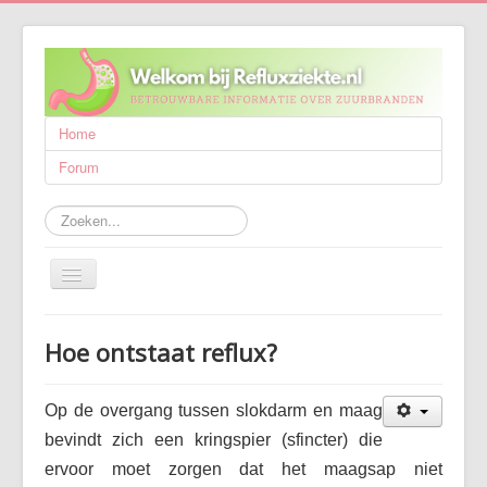
Home
Forum
Zoeken...
Schakelen
navigatie
Refluxziekte
Hoe ontstaat reflux?
Behandeling
Wetenschappelijk onderzoek
Op de overgang tussen slokdarm en maag
Wie zijn wij?
bevindt zich een kringspier (sfincter) die
ervoor moet zorgen dat het maagsap niet
Publicaties