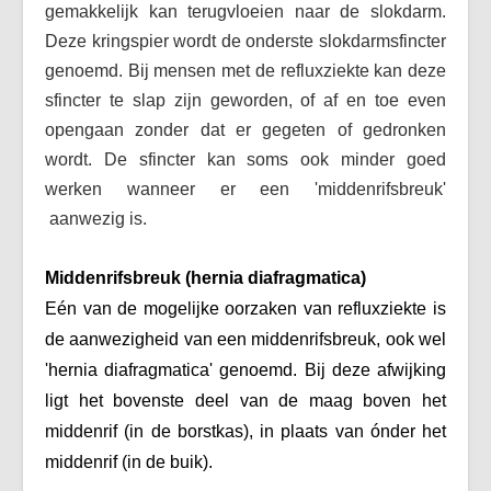
gemakkelijk kan terugvloeien naar de slokdarm.
Vaak gestelde vragen (FAQ)
Deze kringspier wordt de onderste slokdarmsfincter
Forum
genoemd. Bij mensen met de refluxziekte kan deze
Maak een afspraak
sfincter te slap zijn geworden, of af en toe even
opengaan zonder dat er gegeten of gedronken
wordt. De sfincter kan soms ook minder goed
werken wanneer er een 'middenrifsbreuk'
aanwezig is.
Middenrifsbreuk (hernia diafragmatica)
Eén van de mogelijke oorzaken van refluxziekte is
de aanwezigheid van een middenrifsbreuk, ook wel
'hernia diafragmatica' genoemd. Bij deze afwijking
ligt het bovenste deel van de maag boven het
middenrif (in de borstkas), in plaats van ónder het
middenrif (in de buik).