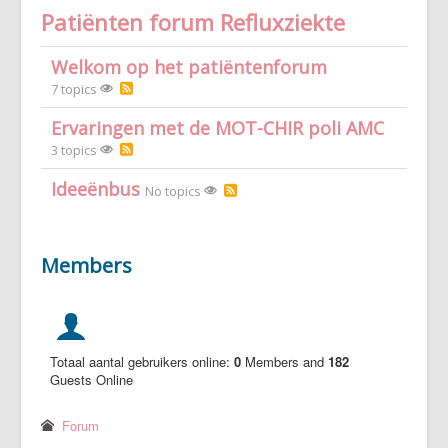
Patiënten forum Refluxziekte
Vaak gestelde vragen (FAQ)
Forum
Welkom op het patiëntenforum
7 topics
Maak een afspraak
Ervaringen met de MOT-CHIR poli AMC
3 topics
Ideeënbus
No topics
Members
Totaal aantal gebruikers online:
0
Members and
182
Guests Online
Forum