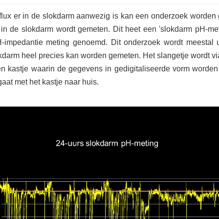
reflux er in de slokdarm aanwezig is kan een onderzoek worde
in de slokdarm wordt gemeten. Dit heet een 'slokdarm pH-me
H-impedantie meting genoemd. Dit onderzoek wordt meestal u
darm heel precies kan worden gemeten. Het slangetje wordt via
en kastje waarin de gegevens in gedigitaliseerde vorm worde
gaat met het kastje naar huis.