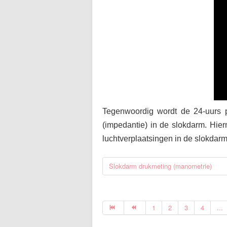
Tegenwoordig wordt de 24-uurs 
(impedantie) in de slokdarm. Hi
luchtverplaatsingen in de slokdarm
Slokdarm drukmeting (manometrie)
1
2
3
4
...