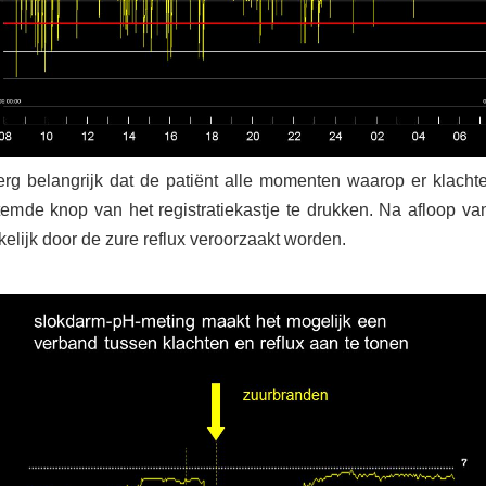
erg belangrijk dat de patiënt alle momenten waarop er klachte
temde knop van het registratiekastje te drukken. Na afloop 
kelijk door de zure reflux veroorzaakt worden.