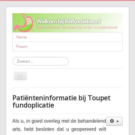
Home
Forum
Zoeken...
Schakelen
navigatie
Refluxziekte
Patiënteninformatie bij Toupet
Behandeling
fundoplicatie
Wetenschappelijk onderzoek
Als u, in goed overleg met de behandelend
Wie zijn wij?
arts, hebt besloten dat u geopereerd wilt
Publicaties