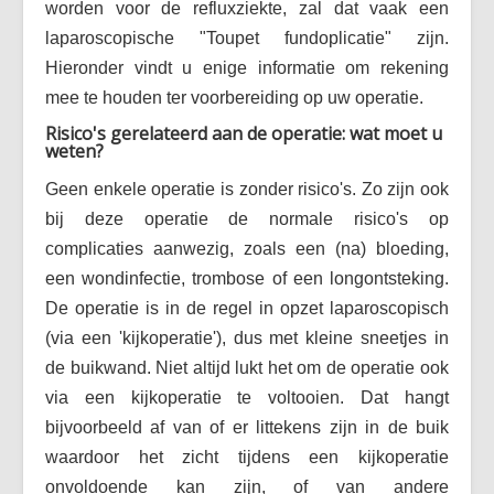
worden voor de refluxziekte, zal dat vaak een
Vaak gestelde vragen (FAQ)
laparoscopische "Toupet fundoplicatie" zijn.
Forum
Hieronder vindt u enige informatie om rekening
mee te houden ter voorbereiding op uw operatie.
Maak een afspraak
Risico's gerelateerd aan de operatie: wat moet u
weten?
Geen enkele operatie is zonder risico's. Zo zijn ook
bij deze operatie de normale risico's op
complicaties aanwezig, zoals een (na) bloeding,
een wondinfectie, trombose of een longontsteking.
De operatie is in de regel in opzet laparoscopisch
(via een 'kijkoperatie'), dus met kleine sneetjes in
de buikwand. Niet altijd lukt het om de operatie ook
via een kijkoperatie te voltooien. Dat hangt
bijvoorbeeld af van of er littekens zijn in de buik
waardoor het zicht tijdens een kijkoperatie
onvoldoende kan zijn, of van andere