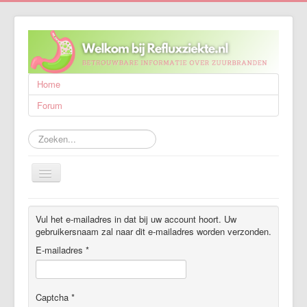
Home
Forum
Zoeken...
Schakelen
navigatie
Refluxziekte
Vul het e-mailadres in dat bij uw account hoort. Uw
Behandeling
gebruikersnaam zal naar dit e-mailadres worden verzonden.
E-mailadres
*
Wetenschappelijk onderzoek
Wie zijn wij?
Captcha
*
Publicaties