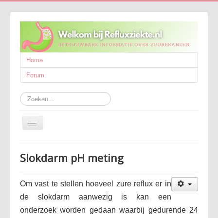
Home
Forum
Zoeken...
Schakelen
navigatie
Refluxziekte
Slokdarm pH meting
Behandeling
Wetenschappelijk onderzoek
Om vast te stellen hoeveel zure reflux er in
Wie zijn wij?
de slokdarm aanwezig is kan een
onderzoek worden gedaan waarbij gedurende 24
Publicaties