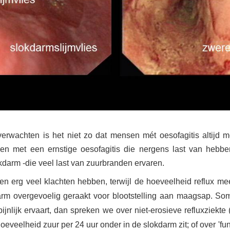
 verwachten is het niet zo dat mensen mét oesofagitis altij
sen met een ernstige oesofagitis die nergens last van hebbe
darm -die veel last van zuurbranden ervaren.
en erg veel klachten hebben, terwijl de hoeveelheid reflux m
darm overgevoelig geraakt voor blootstelling aan maagsap. So
jnlijk ervaart, dan spreken we over niet-erosieve refluxziekte
oeveelheid zuur per 24 uur onder in de slokdarm zit; of over 'fu