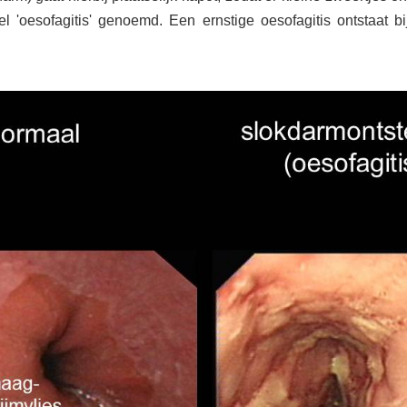
el 'oesofagitis' genoemd. Een ernstige oesofagitis ontstaat 