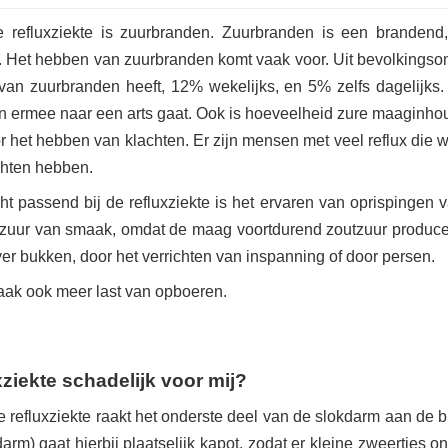
refluxziekte is zuurbranden. Zuurbranden is een brandend, p
op. Het hebben van zuurbranden komt vaak voor. Uit bevolkingso
an zuurbranden heeft, 12% wekelijks, en 5% zelfs dagelijks. 
men ermee naar een arts gaat. Ook is hoeveelheid zure maaginho
oor het hebben van klachten. Er zijn mensen met veel reflux di
achten hebben.
t passend bij de refluxziekte is het ervaren van oprispingen 
k zuur van smaak, omdat de maag voortdurend zoutzuur produce
ver bukken, door het verrichten van inspanning of door persen.
aak ook meer last van opboeren.
xziekte schadelijk voor mij?
refluxziekte raakt het onderste deel van de slokdarm aan de b
arm) gaat hierbij plaatselijk kapot, zodat er kleine zweertjes o