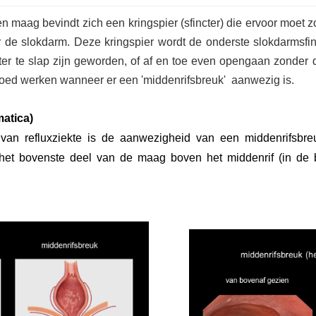
 maag bevindt zich een kringspier (sfincter) die ervoor moet 
r de slokdarm. Deze kringspier wordt de onderste slokdarmsf
cter te slap zijn geworden, of af en toe even opengaan zonder 
oed werken wanneer er een 'middenrifsbreuk' aanwezig is.
matica)
an refluxziekte is de aanwezigheid van een middenrifsbreuk
 het bovenste deel van de maag boven het middenrif (in de b