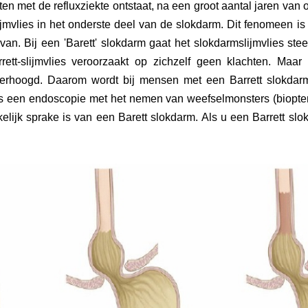
ten met de refluxziekte ontstaat, na een groot aantal jaren va
lijmvlies in het onderste deel van de slokdarm. Dit fenomeen 
van. Bij een 'Barett' slokdarm gaat het slokdarmslijmvlies st
rett-slijmvlies veroorzaakt op zichzelf geen klachten. Maa
verhoogd. Daarom wordt bij mensen met een Barrett slokdarm
or is een endoscopie met het nemen van weefselmonsters (biopt
elijk sprake is van een Barett slokdarm. Als u een Barrett sl