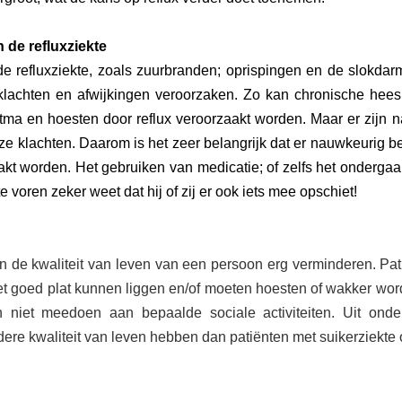
 de refluxziekte
e refluxziekte, zoals zuurbranden; oprispingen en de slokdarmo
klachten en afwijkingen veroorzaken. Zo kan chronische heesh
stma en hoesten door reflux veroorzaakt worden. Maar er zijn n
ze klachten. Daarom is het zeer belangrijk dat er nauwkeurig be
aakt worden. Het gebruiken van medicatie; of zelfs het ondergaan
e voren zeker weet dat hij of zij er ook iets mee opschiet!
n de kwaliteit van leven van een persoon erg verminderen. Pa
iet goed plat kunnen liggen en/of moeten hoesten of wakker wor
iet meedoen aan bepaalde sociale activiteiten. Uit onder
ndere kwaliteit van leven hebben dan patiënten met suikerziekte