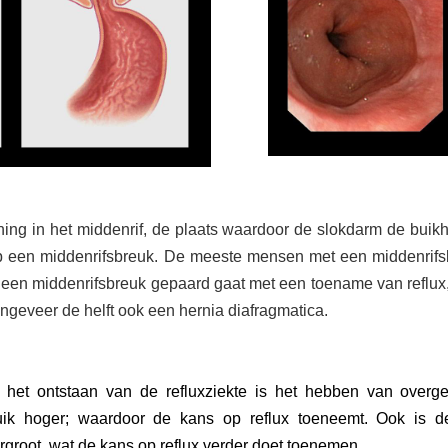
ning in het middenrif, de plaats waardoor de slokdarm de buikh
 op een middenrifsbreuk. De meeste mensen met een middenrif
 een middenrifsbreuk gepaard gaat met een toename van reflux
ngeveer de helft ook een hernia diafragmatica.
j het ontstaan van de refluxziekte is het hebben van overg
uik hoger; waardoor de kans op reflux toeneemt. Ook is 
rgroot, wat de kans op reflux verder doet toenemen.