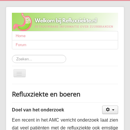
Home
Forum
Zoeken...
Schakelen
navigatie
Refluxziekte
Refluxziekte en boeren
Behandeling
Wetenschappelijk onderzoek
Doel van het onderzoek
Wie zijn wij?
Een recent in het AMC verricht onderzoek laat zien
Publicaties
dat veel patiënten met de refluxziekte ook ernstige