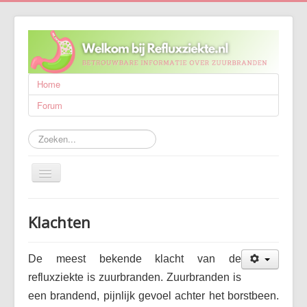
Home
Forum
Zoeken...
Schakelen
navigatie
Refluxziekte
Klachten
Behandeling
Wetenschappelijk onderzoek
De meest bekende klacht van de
Wie zijn wij?
refluxziekte is zuurbranden. Zuurbranden is
een brandend, pijnlijk gevoel achter het borstbeen.
Publicaties