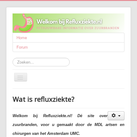
Home
Forum
Zoeken...
Schakelen
navigatie
Refluxziekte
Wat is refluxziekte?
Behandeling
Wetenschappelijk onderzoek
Welkom bij Refluxziekte.nl! Dé site over
Wie zijn wij?
zuurbranden, voor u gemaakt door de MDL artsen en
Publicaties
chirurgen van het Amsterdam UMC.