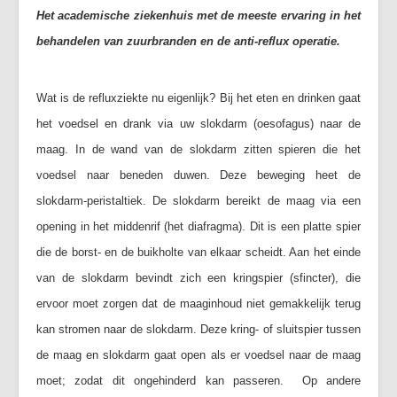
Het academische ziekenhuis met de meeste ervaring in het
Vaak gestelde vragen (FAQ)
behandelen van zuurbranden en de anti-reflux operatie.
Forum
Maak een afspraak
Wat is de refluxziekte nu eigenlijk? Bij het eten en drinken gaat
het voedsel en drank via uw slokdarm (oesofagus) naar de
maag. In de wand van de slokdarm zitten spieren die het
voedsel naar beneden duwen. Deze beweging heet de
slokdarm-peristaltiek. De slokdarm bereikt de maag via een
opening in het middenrif (het diafragma). Dit is een platte spier
die de borst- en de buikholte van elkaar scheidt. Aan het einde
van de slokdarm bevindt zich een kringspier (sfincter), die
ervoor moet zorgen dat de maaginhoud niet gemakkelijk terug
kan stromen naar de slokdarm. Deze kring- of sluitspier tussen
de maag en slokdarm gaat open als er voedsel naar de maag
moet; zodat dit ongehinderd kan passeren. Op andere